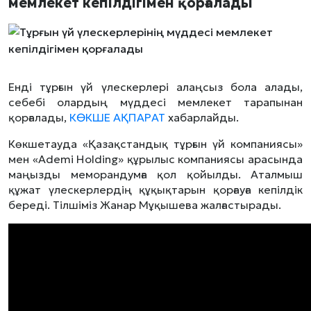
мемлекет кепілдігімен қорғалады
Енді тұрғын үй үлескерлері алаңсыз бола алады,
себебі олардың мүддесі мемлекет тарапынан
қорғалады,
КӨКШЕ АҚПАРАТ
хабарлайды.
Көкшетауда «Қазақстандық тұрғын үй компаниясы»
мен «Ademi Holding» құрылыс компаниясы арасында
маңызды меморандумға қол қойылды. Аталмыш
құжат үлескерлердің құқықтарын қорғауға кепілдік
береді. Тілшіміз Жанар Мұқышева жалғастырады.