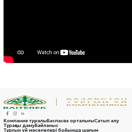
Компания туралы
Баспасөз орталығы
Сатып алу
Тұрақты даму
Байланыс
Тұрғын үй мәселелері бойынша шағым