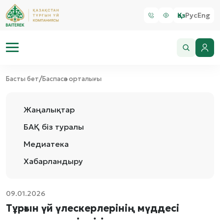
Қаз
Рус
Eng
/
Басты бет
Баспасөз орталығы
Жаңалықтар
БАҚ біз туралы
Медиатека
Хабарландыру
09.01.2026
Тұрғын үй үлескерлерінің мүддесі