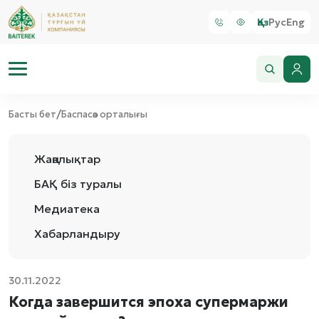
Қаз
Рус
Eng
/
Басты бет
Баспасөз орталығы
Жаңалықтар
БАҚ біз туралы
Медиатека
Хабарландыру
30.11.2022
Когда завершится эпоха супермаржи