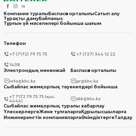
Компания туралы
Баспасөз орталығы
Сатып алу
Тұрақты даму
Байланыс
Тұрғын үй мәселелері бойынша шағым
Телефон
+7 (7172) 79 75 75
+7 (727) 344 12 22
1408
Электрондық мекенжай
Баспасөз орталығы
info@khc.kz
pr@khc.kz
Сыбайлас жемқорлық тәуекелдері бойынша
+7 7172 79 75 75 (қос.
skk@khc.kz
4444)
Сыбайлас жемқорлық туралы хабарлау
Үлескерлерге
Жеке тұлғаларға
Құрылысшыларға
Инжинирингтік компанияларға
Әкімдіктерге
Талдау