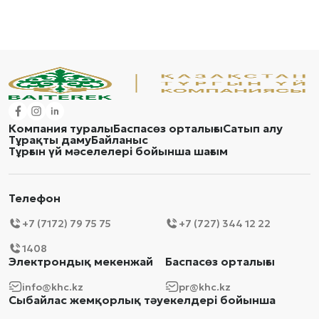
Компания туралы
Баспасөз орталығы
Сатып алу
Тұрақты даму
Байланыс
Тұрғын үй мәселелері бойынша шағым
Телефон
+7 (7172) 79 75 75
+7 (727) 344 12 22
1408
Электрондық мекенжай
Баспасөз орталығы
info@khc.kz
pr@khc.kz
Сыбайлас жемқорлық тәуекелдері бойынша