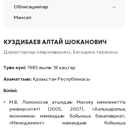
Облигациялар
Мансап
КУЗДИБАЕВ АЛТАЙ ШОКАНОВИЧ
Директорлар кеңесінің мүшесі, Басқарма төрағасы
Туған күні:
1985 жылғы 18 қаңтар
Азаматтығы:
Қазақстан Республикасы
Білімі:
М.В. Ломоносов атындағы Мәскеу мемлекеттік
университеті (2005, 2007), «Халықаралық
экономика» мамандығы бойынша бакалавриат,
«Менеджмент» мамандығы бойынша