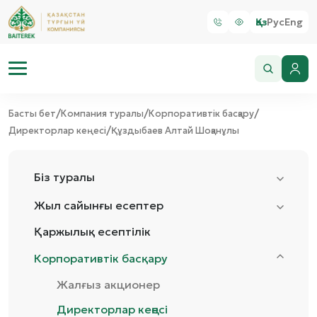
Қаз
Рус
Eng
/
/
/
Басты бет
Компания туралы
Корпоративтік басқару
/
Директорлар кеңесі
Құздыбаев Алтай Шоқанұлы
Біз туралы
Жыл сайынғы есептер
Қаржылық есептілік
Корпоративтік басқару
Жалғыз акционер
Директорлар кеңесі