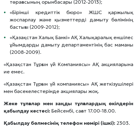
төрағасының орынбасары (2012-2013);
«Бірінші кредиттік бюро» ЖШС қаржылық
жоспарлау және қызметтерді дамыту бөлімінің
бастығы (2009-2012);
«Қазақстан Халық Банкі» АҚ Халықаралық еншілес
ұйымдарды дамыту департаментінің бас маманы
(2008-2009).
«Қазақстан Тұрғын үй Компаниясы» АҚ акцияларына
ие емес.
«Қазақстан Тұрғын үй компаниясы» АҚ жеткізушілері
мен бәсекелестерінде акциялары жоқ.
Жеке тұлғалар мен заңды тұлғалардың өкілдерін
қабылдау кестесі:
Бейсенбі, сағат 17.00-18.00.
Қабылдау бөлмесінің телефон нөмірі (ішкі):
2303.