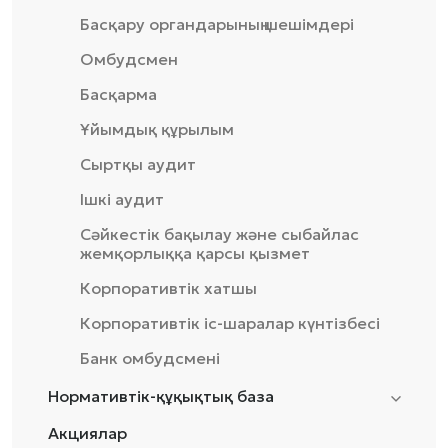
Басқару органдарының шешімдері
Омбудсмен
Басқарма
Ұйымдық құрылым
Сыртқы аудит
Ішкі аудит
Сәйкестік бақылау және сыбайлас
жемқорлыққа қарсы қызмет
Корпоративтік хатшы
Корпоративтік іс-шаралар күнтізбесі
Банк омбудсмені
Нормативтік-құқықтық база
Акциялар