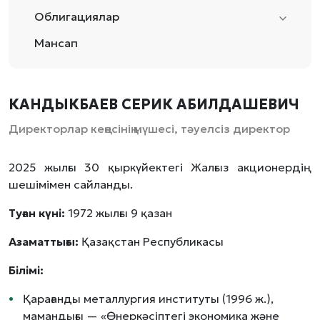
Облигациялар
Мансап
КАНДЫКБАЕВ СЕРИК АБИЛДАШЕВИЧ
Директорлар кеңесінің мүшесі, тәуелсіз директор
2025 жылғы 30 қыркүйектегі Жалғыз акционердің
шешімімен сайланды.
Туған күні:
1972 жылғы 9 қазан
Азаматтығы:
Қазақстан Республикасы
Білімі:
Қарағанды металлургия институты (1996 ж.),
мамандығы — «Өнеркәсіптегі экономика және