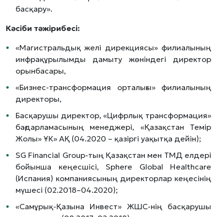
басқару».
Кәсіби тәжірибесі:
«Магистральдық желі дирекциясы» филиалының
инфрақұрылымды дамыту жөніндегі директор
орынбасары,
«Бизнес-трансформация орталығы» филиалының
директоры,
Басқарушы директор, «Цифрлық трансформация»
бағдарламасының менеджері, «Қазақстан Темір
Жолы» ҰК» АҚ (04.2020 – қазіргі уақытқа дейін);
SG Financial Group-тың Қазақстан мен ТМД елдері
бойынша кеңесшісі, Sphere Global Healthcare
(Испания) компаниясының директорлар кеңесінің
мүшесі (02.2018–04.2020);
«Самұрық-Қазына Инвест» ЖШС-нің басқарушы