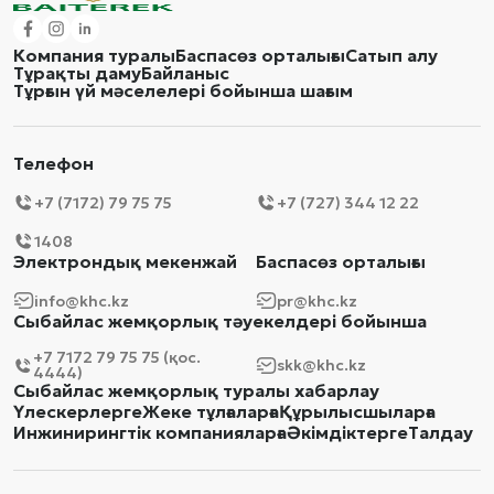
Компания туралы
Баспасөз орталығы
Сатып алу
Тұрақты даму
Байланыс
Тұрғын үй мәселелері бойынша шағым
Телефон
+7 (7172) 79 75 75
+7 (727) 344 12 22
1408
Электрондық мекенжай
Баспасөз орталығы
info@khc.kz
pr@khc.kz
Сыбайлас жемқорлық тәуекелдері бойынша
+7 7172 79 75 75 (қос.
skk@khc.kz
4444)
Сыбайлас жемқорлық туралы хабарлау
Үлескерлерге
Жеке тұлғаларға
Құрылысшыларға
Инжинирингтік компанияларға
Әкімдіктерге
Талдау