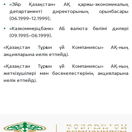
«Эйр Қазақстан» АҚ қаржы-экономикалық
департаменті директорының орынбасары
(06.1999–12.1999);
«Казкоммерцбанк» АБ валюта бөлімі дилері
(09.1995–06.1999).
«Қазақстан Тұрғын үй Компаниясы» АҚ-ның
акцияларына иелік етпейді.
«Қазақстан Тұрғын үй Компаниясы» АҚ-ның
жеткізушілері мен бәсекелестерінің акцияларына
иелік етпейді.