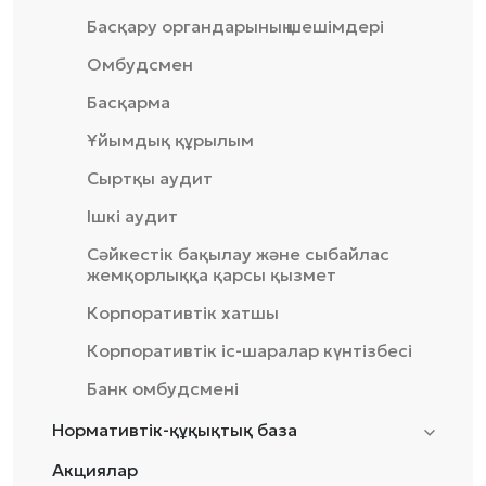
Басқару органдарының шешімдері
Омбудсмен
Басқарма
Ұйымдық құрылым
Сыртқы аудит
Ішкі аудит
Сәйкестік бақылау және сыбайлас
жемқорлыққа қарсы қызмет
Корпоративтік хатшы
Корпоративтік іс-шаралар күнтізбесі
Банк омбудсмені
Нормативтік-құқықтық база
Акциялар