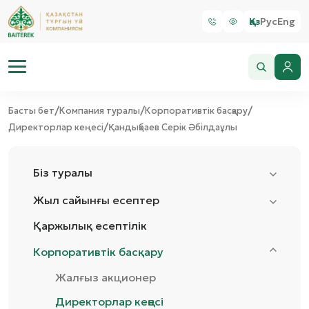
Қаз
Рус
Eng
/
/
/
Басты бет
Компания туралы
Корпоративтік басқару
/
Директорлар кеңесі
Қандықбаев Серік Әбілдаұлы
Біз туралы
Жыл сайынғы есептер
Қаржылық есептілік
Корпоративтік басқару
Жалғыз акционер
Директорлар кеңесі