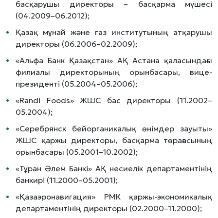
басқарушы директоры – басқарма мүшесі
(04.2009–06.2012);
Қазақ мұнай және газ институтының атқарушы
директоры (06.2006–02.2009);
«Альфа Банк Қазақстан» АҚ Астана қаласындағы
филиалы директорының орынбасары, вице-
президенті (05.2004–05.2006);
«Randi Foods» ЖШС бас директоры (11.2002–
05.2004);
«Серебрянск бейорганикалық өнімдер зауыты»
ЖШС қаржы директоры, басқарма төрағасының
орынбасары (05.2001–10.2002);
«Тұран Әлем Банкі» АҚ несиелік департаментінің
банкирі (11.2000–05.2001);
«Қазаэронавигация» РМК қаржы-экономикалық
департаментінің директоры (02.2000–11.2000);