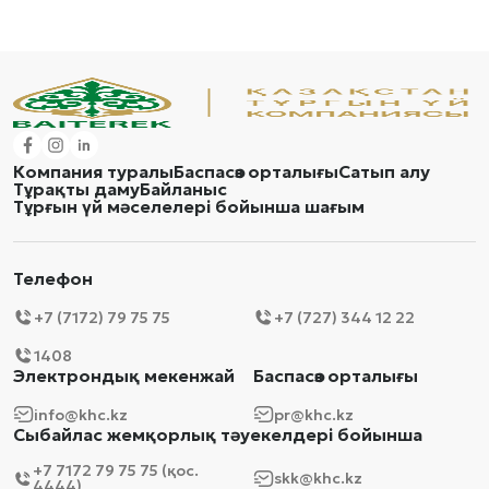
Компания туралы
Баспасөз орталығы
Сатып алу
Тұрақты даму
Байланыс
Тұрғын үй мәселелері бойынша шағым
Телефон
+7 (7172) 79 75 75
+7 (727) 344 12 22
1408
Электрондық мекенжай
Баспасөз орталығы
info@khc.kz
pr@khc.kz
Сыбайлас жемқорлық тәуекелдері бойынша
+7 7172 79 75 75 (қос.
skk@khc.kz
4444)