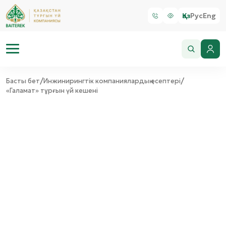
Қаз
Рус
Eng
/
/
Басты бет
Инжинирингтік компаниялардың есептері
«Галамат» тұрғын үй кешені