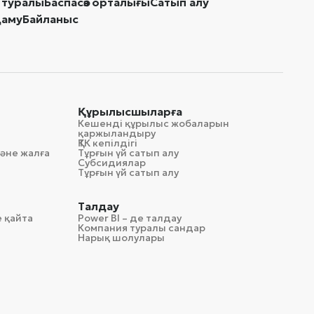
 туралы
Баспасөз орталығы
Сатып алу
даму
Байланыс
Құрылысшыларға
Кешенді құрылыс жобаларын
қаржыландыру
ҚТК кепілдігі
әне жалға
Тұрғын үй сатып алу
Субсидиялар
Тұрғын үй сатып алу
Талдау
 қайта
Power BI – де талдау
Компания туралы сандар
Нарық шолулары