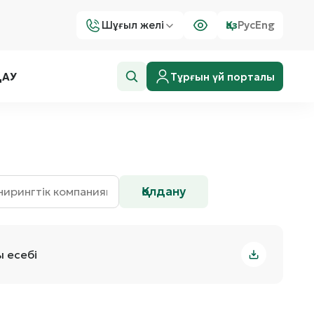
Шұғыл желі
Қаз
Рус
Eng
Тұрғын үй порталы
ДАУ
Қолдану
 есебі