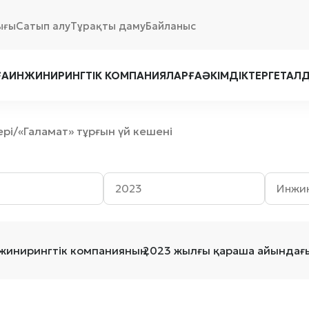
ығы
Сатып алу
Тұрақты даму
Байланыс
ҒА
ИНЖИНИРИНГТІК КОМПАНИЯЛАРҒА
ӘКІМДІКТЕРГЕ
ТАЛ
ері
«Галамат» тұрғын үй кешені
/
жинирингтік компанияның 2023 жылғы қараша айындағы