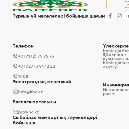
Тұрғын үй мәселелері бойынша шағым
Телефон
Үлескерле
Кепілдік бе
ҚТК кепілді
+7 (7172) 79 75 75
құрылысын
Кепілдік ж
+7 (727) 344 12 22
аяқтау
1408
Электрондық мекенжай
Инжинирин
Инжиниринг
info@khc.kz
рәсімі
Баспасөз орталығы
pr@khc.kz
Сыбайлас жемқорлық тәуекелдері
бойынша