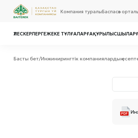
Компания туралы
Баспасөз ортал
ҮЛЕСКЕРЛЕРГЕ
ЖЕКЕ ТҰЛҒАЛАРҒА
ҚҰРЫЛЫСШЫЛАР
Басты бет
Инжинирингтік компаниялардың есепт
/
Ин