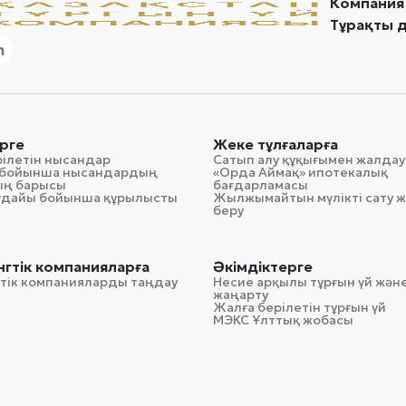
Компания
Тұрақты 
рге
Жеке тұлғаларға
рілетін нысандар
Сатып алу құқығымен жалдау
гі бойынша нысандардың
«Орда Аймақ» ипотекалық
ың барысы
бағдарламасы
ағдайы бойынша құрылысты
Жылжымайтын мүлікті сату ж
беру
гтік компанияларға
Әкімдіктерге
тік компанияларды таңдау
Несие арқылы тұрғын үй және
жаңарту
Жалға берілетін тұрғын үй
МЭКС Ұлттық жобасы