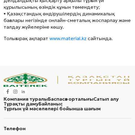
делдалдықты қысқарту арқылы тұрғын үй
құрылысының өзіндік құнын төмендету;
• Қазақстандық өндірушілердің динамикалық
бағалары негізінде онлайн-сметалық жоспарлау және
талдау жүйелеріне көшу.
Толығырақ ақпарат
www.material.kz
сайтында.
Компания туралы
Баспасөз орталығы
Сатып алу
Тұрақты даму
Байланыс
Тұрғын үй мәселелері бойынша шағым
Телефон