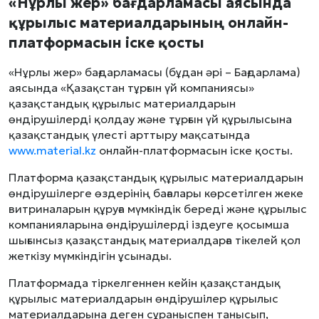
«Нұрлы жер» бағдарламасы аясында
құрылыс материалдарының онлайн-
платформасын іске қосты
«Нұрлы жер» бағдарламасы (бұдан әрі – Бағдарлама)
аясында «Қазақстан тұрғын үй компаниясы»
қазақстандық құрылыс материалдарын
өндірушілерді қолдау және тұрғын үй құрылысына
қазақстандық үлесті арттыру мақсатында
www.material.kz
онлайн-платформасын іске қосты.
Платформа қазақстандық құрылыс материалдарын
өндірушілерге өздерінің бағалары көрсетілген жеке
витриналарын құруға мүмкіндік береді және құрылыс
компанияларына өндірушілерді іздеуге қосымша
шығынсыз қазақстандық материалдарға тікелей қол
жеткізу мүмкіндігін ұсынады.
Платформада тіркелгеннен кейін қазақстандық
құрылыс материалдарын өндірушілер құрылыс
материалдарына деген сұраныспен танысып,