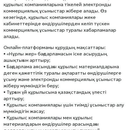
құрылыс компанияларына тікелей электронды
коммерциялық ұсыныстар жібере алады. Өз
кезегінде, құрылыс компаниялары жеке
кабинеттерінде өндірушілерден келіп түскен
коммерциялық ұсыныстар туралы хабарламалар
алады.
Онлайн-платформаны құрудың мақсаттары:
• «Нұрлы жер» бағдарламасын іске асырудың
ашықтығын арттыру;
• Бағдарлама аясындағы құрылыс материалдарына
деген қажеттілік туралы ақпаратты өндірушілерге
ұсыну және электронды коммерциялық ұсыныстар
жіберу мүмкіндігін беру;
• Тұрғын үй құрылысына қазақстандық үлесті
арттыру;
• Құрылыс компаниялары үшін тиімді ұсыныстар алу
мүмкіндігін жасау;
• Құрылыс компаниялары мен құрылыс
материалдарын өндірушілер арасындағы