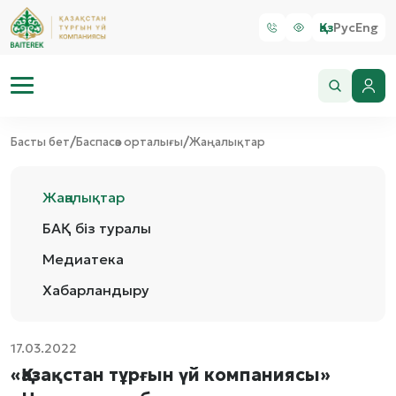
Қаз
Рус
Eng
/
/
Басты бет
Баспасөз орталығы
Жаңалықтар
Жаңалықтар
БАҚ біз туралы
Медиатека
Хабарландыру
17.03.2022
«Қазақстан тұрғын үй компаниясы»