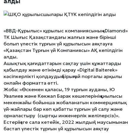
алды
«ВВД-Құрылыс» құрылыс компаниясының «Diamond»
ТК Шығыс Қазақстандағы жалғыз және бірінші
болып үлестік тұрғын үй құрылысын аяқтауға
«Қазақстан Тұрғын үй Компаниясы» АҚ кепілдігін
алды.
Ашықтық қағидаттарын сақтау үшін құжаттарды
қабылдау және өтінімді қарау «Digital Baiterek»
кәсіпкерлікті қолдаудың Бірыңғай порталы арқылы
онлайн форматта өтті.
Жоба: «Өскемен қаласы, 19 тұрғын ауданы, Ю
Увалиев және Көкжал Барак көшелерінің қиылысы
мекенжайы бойынша жобаланатын коммерциялық
үй-жайлары бар көп қабатты тұрғын үй салу және
орналастыру (сыртқы инженерлік желілерсіз)».
Естеріңізге сала кетейік, 2022 жылдың 1 маусымынан
бастап үлестік тұрғын үй құрылысын аяқтау