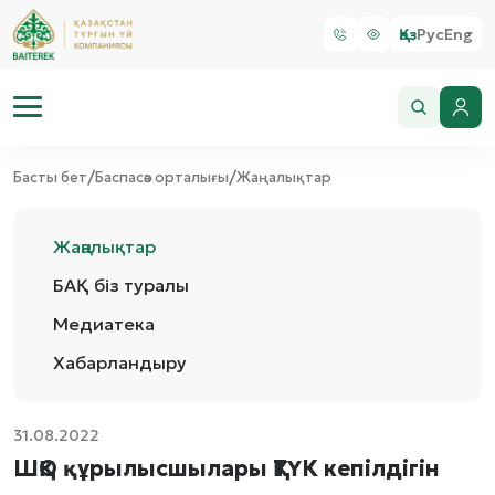
Қаз
Рус
Eng
/
/
Басты бет
Баспасөз орталығы
Жаңалықтар
Жаңалықтар
БАҚ біз туралы
Медиатека
Хабарландыру
31.08.2022
ШҚО құрылысшылары ҚТҮК кепілдігін