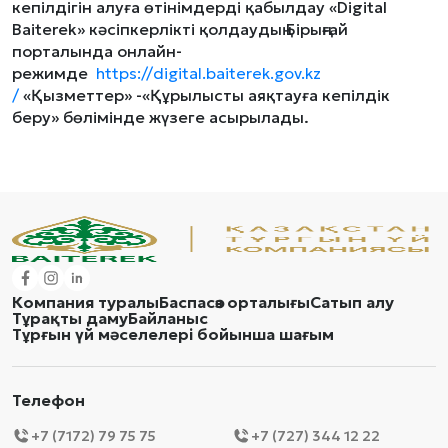
кепілдігін алуға өтінімдерді қабылдау «Digital
Baiterek» кәсіпкерлікті қолдаудың Бірыңғай
порталында онлайн-
режимде
https://digital.baiterek.gov.kz
/
«Қызметтер» -«Құрылысты аяқтауға кепілдік
беру» бөлімінде жүзеге асырылады.
Компания туралы
Баспасөз орталығы
Сатып алу
Тұрақты даму
Байланыс
Тұрғын үй мәселелері бойынша шағым
Телефон
+7 (7172) 79 75 75
+7 (727) 344 12 22