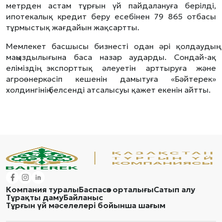
метрден астам тұрғын үй пайдалануға берілді,
ипотекалық кредит беру есебінен 79 865 отбасы
тұрмыстық жағдайын жақсартты.
Мемлекет басшысы бизнесті одан әрі қолдаудың
маңыздылығына баса назар аударды. Сондай-ақ
еліміздің экспорттық әлеуетін арттыруға және
агроөнеркәсіп кешенін дамытуға «Бәйтерек»
холдингінің белсенді атсалысуы қажет екенін айтты.
Компания туралы
Баспасөз орталығы
Сатып алу
Тұрақты даму
Байланыс
Тұрғын үй мәселелері бойынша шағым