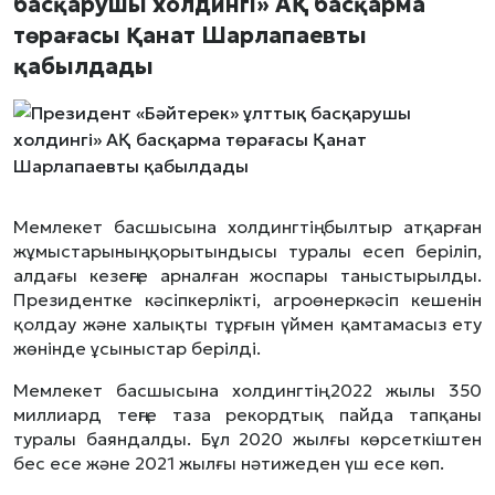
басқарушы холдингі» АҚ басқарма
төрағасы Қанат Шарлапаевты
қабылдады
Мемлекет басшысына холдингтің былтыр атқарған
жұмыстарының қорытындысы туралы есеп беріліп,
алдағы кезеңге арналған жоспары таныстырылды.
Президентке кәсіпкерлікті, агроөнеркәсіп кешенін
қолдау және халықты тұрғын үймен қамтамасыз ету
жөнінде ұсыныстар берілді.
Мемлекет басшысына холдингтің 2022 жылы 350
миллиард теңге таза рекордтық пайда тапқаны
туралы баяндалды. Бұл 2020 жылғы көрсеткіштен
бес есе және 2021 жылғы нәтижеден үш есе көп.