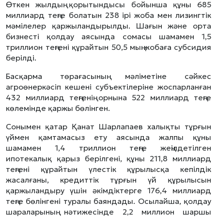
Өткен жылдың қорытындысы бойынша құны 685
миллиард теңге болатын 238 ірі жоба мен лизингтік
мәмілелер қаржыландырылды. Шағын және орта
бизнесті қолдау аясында сомасы шамамен 1,5
триллион теңгені құрайтын 50,5 мың жобаға субсидия
берілді.
Басқарма төрағасының мәліметіне сәйкес
агроөнеркәсіп кешені субъектілеріне жоспарланған
432 миллиард теңгенің орнына 522 миллиард теңге
көлемінде қаржы бөлінген.
Сонымен қатар Қанат Шарлапаев халықты тұрғын
үймен қамтамасыз ету аясында жалпы құны
шамамен 1,4 триллион теңге жеңілдетілген
ипотекалық қарыз берілгені, құны 211,8 миллиард
теңгені құрайтын үлестік құрылысқа кепілдік
жасалғаны, кредиттік тұрғын үй құрылысын
қаржыландыру үшін әкімдіктерге 176,4 миллиард
теңге бөлінгені туралы баяндады. Осылайша, қолдау
шараларының нәтижесінде 2,2 миллион шаршы