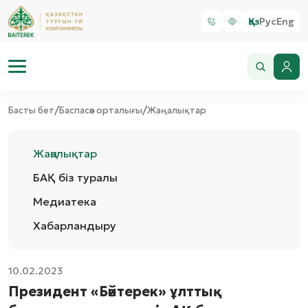
Қаз
Рус
Eng
/
/
Басты бет
Баспасөз орталығы
Жаңалықтар
Жаңалықтар
БАҚ біз туралы
Медиатека
Хабарландыру
10.02.2023
Президент «Бәйтерек» ұлттық