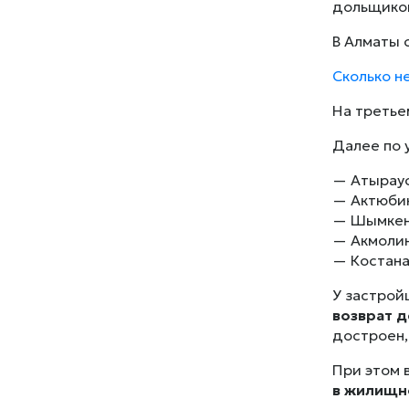
дольщико
В Алматы 
Сколько н
На третье
Далее по 
— Атыраус
— Актюбин
— Шымкен
— Акмолин
— Костана
У застрой
возврат д
достроен,
При этом 
в жилищн