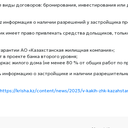
е виды договоров: бронирования, инвестирования или 
.kz информация о наличии разрешений у застройщика п
к имеет право привлекать средства дольщиков, тольк
 гарантии АО «Казахстанская жилищная компания»;
т в проекте банка второго уровня;
каркас жилого дома (не менее 80 % от общих работ по 
 информацию о застройщике и наличии разрешительн
https://krisha.kz/content/news/2023/v-kakih-zhk-kazahsta