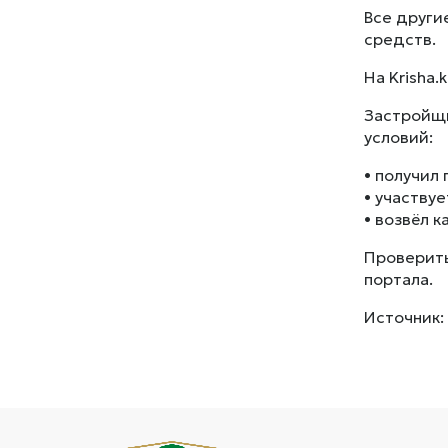
Все други
средств.
На Krisha
Застройщи
условий:
• получил
• участвуе
• возвёл 
Проверить
портала.
Источник: