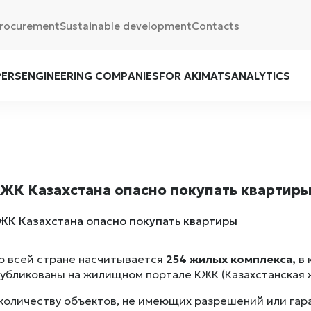
rocurement
Sustainable development
Contacts
PERS
ENGINEERING COMPANIES
FOR AKIMATS
ANALYTICS
 ЖК Казахстана опасно покупать квартир
о всей стране насчитывается
254 жилых комплекса,
в 
убликованы на жилищном портале КЖК (Казахстанская 
количеству объектов, не имеющих разрешений или гар