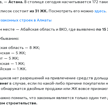
в, —
Астана.
В столице сегодня насчитывается 172 таки
список состоит
из 31 ЖК.
Посмотреть его можно
здесь
.
езаконных строек в Алматы
м месте — Абайская область и ВКО, где выявлено
по 15
убыванию:
кая область — 8 ЖК;
ская — 5 ЖК;
т — 5 ЖК;
ская — 1 ЖК;
йская — 1 ЖК.
щиков нет разрешений на привлечение средств дольщи
енег
в случае, если по какой-либо причине покупатели 
 обнаружатся двойные продажи или ЖК вовсе признают
важно помнить, что законным является только один ти
ом строительстве.