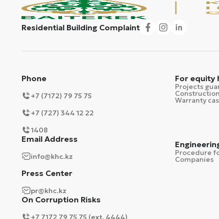
Residential Building Complaint
Phone
For equity
Projects gua
Construction
+7 (7172) 79 75 75
Warranty ca
+7 (727) 344 12 22
1408
Email Address
Engineerin
Procedure fo
info@khc.kz
Companies
Press Center
pr@khc.kz
On Corruption Risks
+7 7172 79 75 75 (ext. 4444)