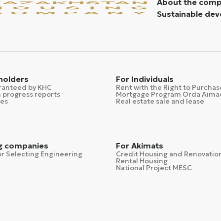
About the com
Sustainable de
 holders
For Individuals
ranteed by KHC
Rent with the Right to Purchas
 progress reports
Mortgage Program Orda Aima
ses
Real estate sale and lease
g companies
For Akimats
r Selecting Engineering
Credit Housing and Renovatio
Rental Housing
National Project MESC