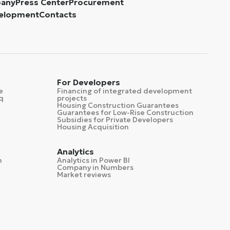
pany
Press Center
Procurement
velopment
Contacts
For Developers
e
Financing of integrated development
q
projects
Housing Construction Guarantees
Guarantees for Low-Rise Construction
Subsidies for Private Developers
Housing Acquisition
Analytics
n
Analytics in Power BI
Company in Numbers
Market reviews