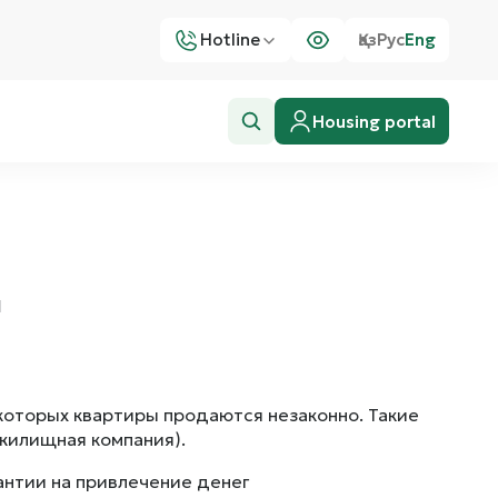
Hotline
Қаз
Рус
Eng
Housing portal
ы
которых квартиры продаются незаконно. Такие
жилищная компания).
антии на привлечение денег