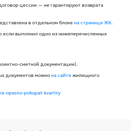
договор цессии — не гарантируют возврата
редставлена в отдельном блоке
на странице ЖК
.
о если выполнил одно из нижеперечисленных
проектно-сметной документации).
ых документов можно
на сайте
жилищного
na-opasno-pokupat-kvartiry