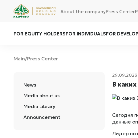
About the company
Press Center
P
FOR EQUITY HOLDERS
FOR INDIVIDUALS
FOR DEVELO
Main
Press Center
/
29.09.2023
В каких
News
Media about us
Media Library
Сегодня п
Announcement
данные оп
Лидер по 