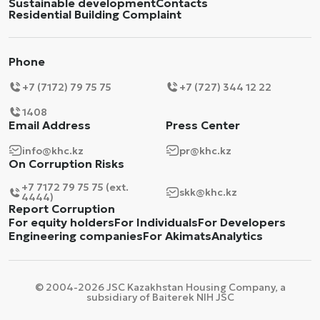
Sustainable development
Contacts
Residential Building Complaint
Phone
+7 (7172) 79 75 75
+7 (727) 344 12 22
1408
Email Address
Press Center
info@khc.kz
pr@khc.kz
On Corruption Risks
+7 7172 79 75 75 (ext.
skk@khc.kz
4444)
Report Corruption
For equity holders
For Individuals
For Developers
Engineering companies
For Akimats
Analytics
© 2004-2026 JSC Kazakhstan Housing Company, a
subsidiary of Baiterek NIH JSC